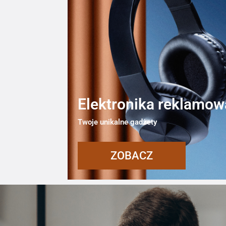
Elektronika reklamow
Twoje unikalne gadżety
ZOBACZ