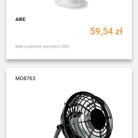
AIRE
59,54
zł
Mały przenośny wentylator 2000
MO8763