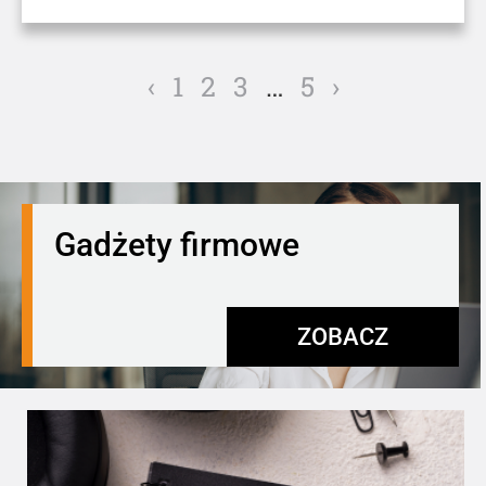
‹
1
2
3
…
5
›
Gadżety firmowe
ZOBACZ