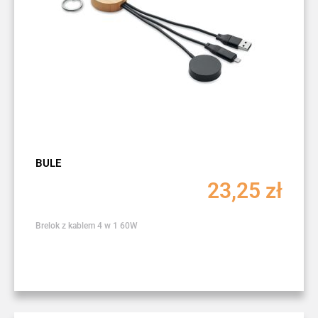
BULE
23,25
zł
Brelok z kablem 4 w 1 60W