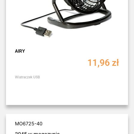
AIRY
11,96
zł
Wiatraczek USB
MO6725-40