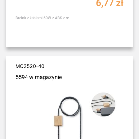
6,77
zł
Brelok z kablami 60W z ABS z re
MO2520-40
5594 w magazynie