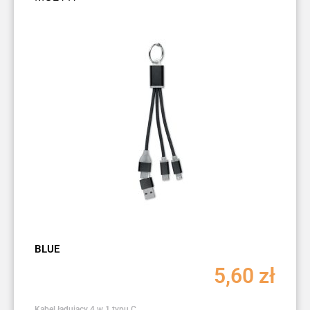
BLUE
5,60
zł
Kabel ładujący 4 w 1 typu C