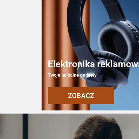
Elektronika reklamow
Twoje unikalne gadżety
ZOBACZ