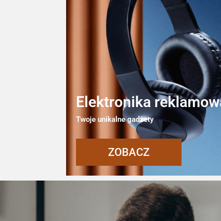
Elektronika reklamow
Twoje unikalne gadżety
ZOBACZ