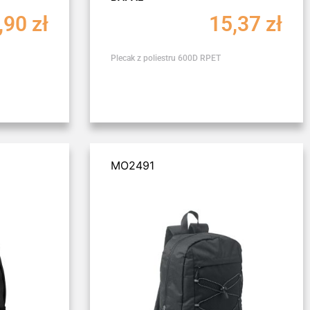
,90
zł
15,37
zł
Plecak z poliestru 600D RPET
MO2491