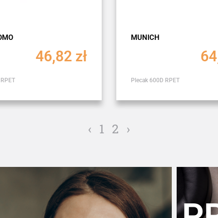
OMO
MUNICH
46,82
zł
64
 RPET
Plecak 600D RPET
‹
1
2
›
P