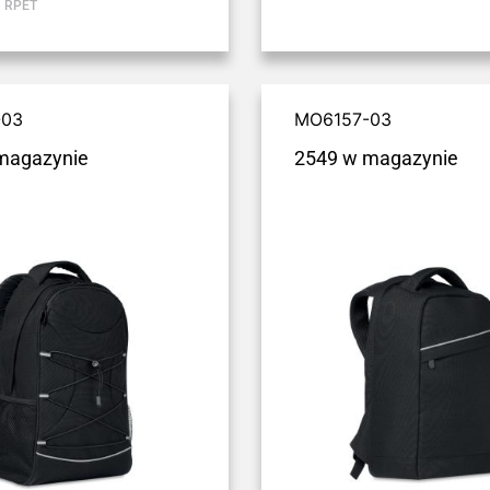
cu RPET
-03
MO6157-03
magazynie
2549 w magazynie