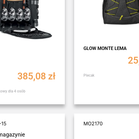
GLOW MONTE LEMA
25
385,08
zł
Plecak
kowy dla 4 osób
-15
MO2170
magazynie