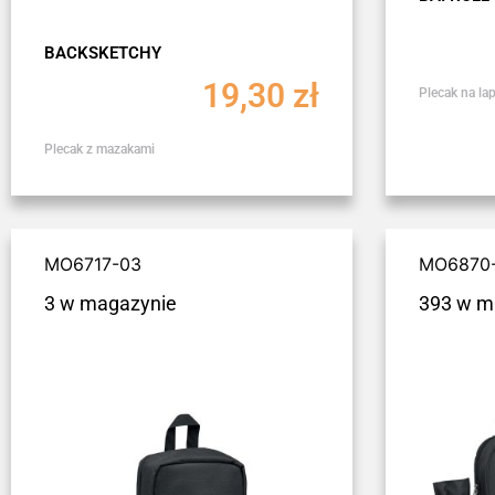
BACKSKETCHY
19,30
zł
Plecak na la
Plecak z mazakami
MO6717-03
MO6870
3 w magazynie
393 w m