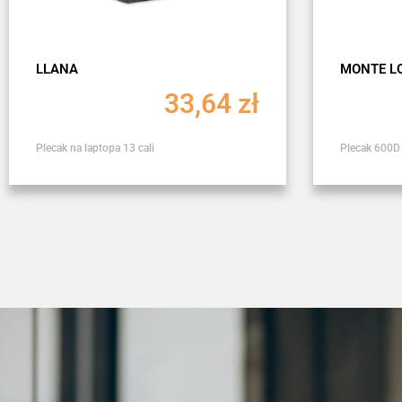
LLANA
MONTE L
33,64
zł
Plecak na laptopa 13 cali
Plecak 600D