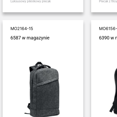
Luksusowy piknikowy plecak
Plecak z fil
MO2164-15
MO6156
6587 w magazynie
6390 w 