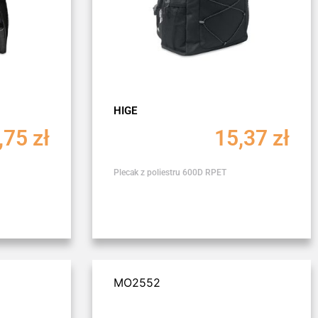
HIGE
,75
zł
15,37
zł
Plecak z poliestru 600D RPET
MO2552