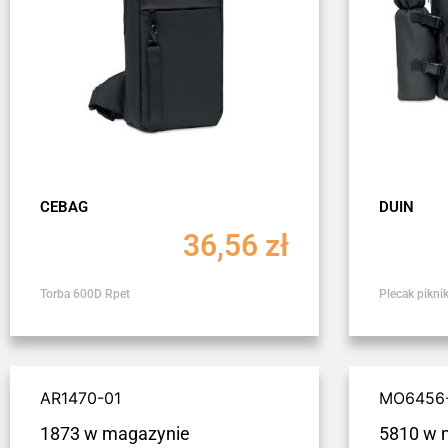
CEBAG
DUIN
36,56
zł
Torba 600D Rpet
Plecak pikni
AR1470-01
MO6456
1873 w magazynie
5810 w 