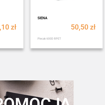
SIENA
,10
zł
50,50
zł
Plecak 600D RPET
ROMOCJA