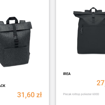
IREA
27
ACK
31,60
zł
Plecak rolltop poliester 600D