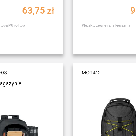
63,75
zł
9
ptopa PU rolltop
Plecak z zewnętrzną kieszenią
-03
MO9412
agazynie