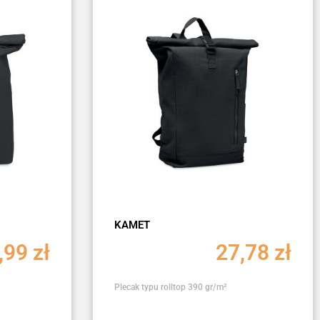
KAMET
,99
zł
27,78
zł
Plecak typu rolltop 390 gr/m²