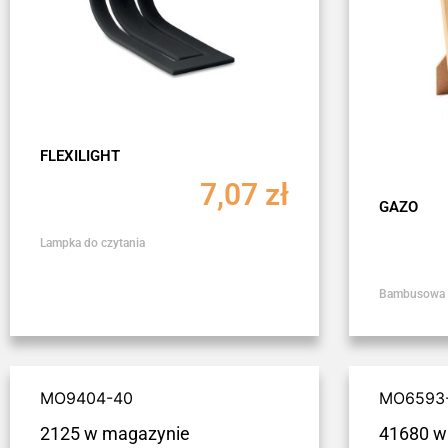
FLEXILIGHT
7,07
zł
GAZO
Lampka do czytania
Bambusowa r
MO9404-40
MO6593
2125 w magazynie
41680 w