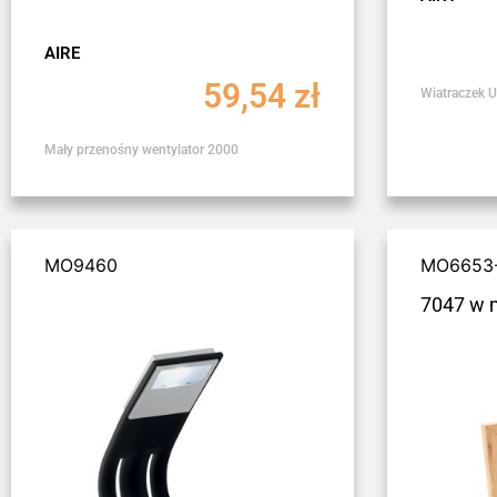
AIRE
59,54
zł
Wiatraczek 
Mały przenośny wentylator 2000
MO9460
MO6653
7047 w 