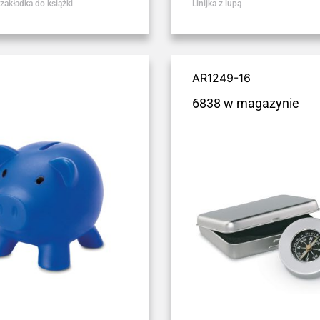
akładka do książki
Linijka z lupą
AR1249-16
6838 w magazynie