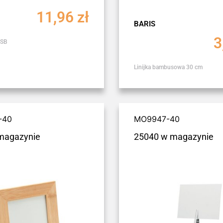
11,96
zł
BARIS
3
USB
Linijka bambusowa 30 cm
-40
MO9947-40
magazynie
25040 w magazynie