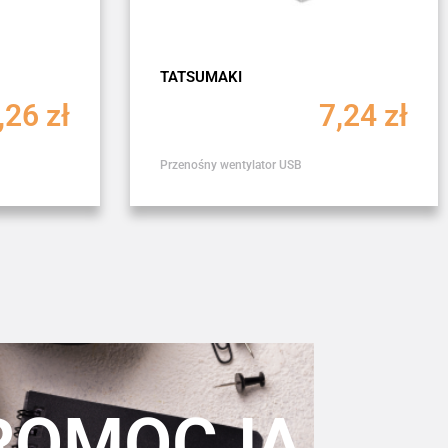
TATSUMAKI
,26
zł
7,24
zł
Przenośny wentylator USB
ROMOCJA