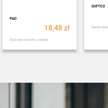
SOFTCO
PAD
18,48
zł
Świnka skar
Duża mata na biurko z papieru