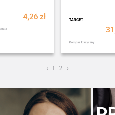
4,26
zł
TARGET
31
bonka
Kompas klasyczny
‹
1
2
›
P