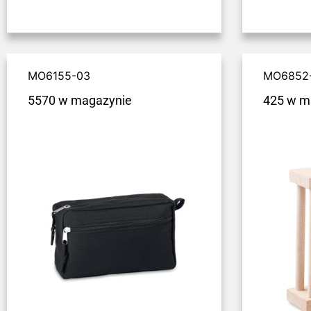
MO6155-03
MO6852
5570 w magazynie
425 w m