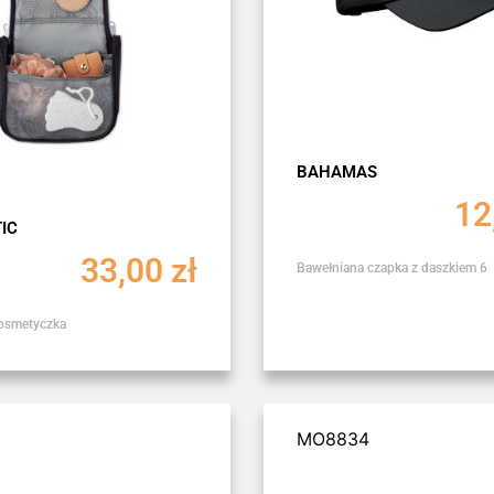
BAHAMAS
12
IC
33,00
zł
Bawełniana czapka z daszkiem 6
osmetyczka
MO8834