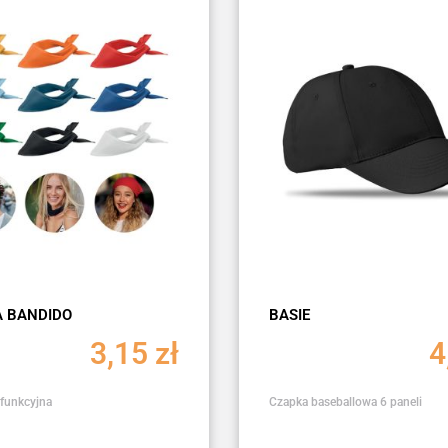
 BANDIDO
BASIE
3,15
zł
4
funkcyjna
Czapka baseballowa 6 paneli