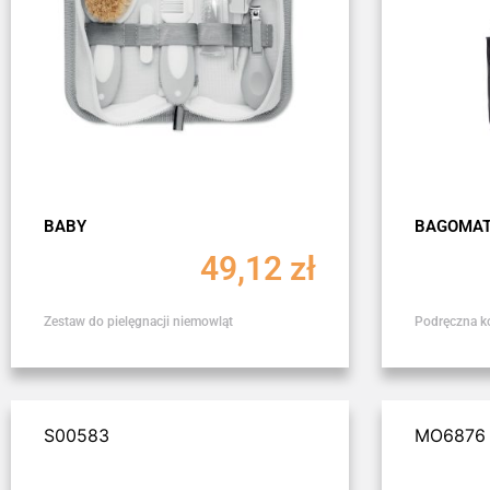
BABY
BAGOMAT
49,12
zł
Zestaw do pielęgnacji niemowląt
Podręczna k
S00583
MO6876