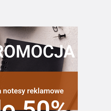
ROMOCJA
a notesy reklamowe
do 50%