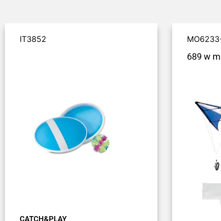
IT3852
MO6233
689 w m
CATCH&PLAY