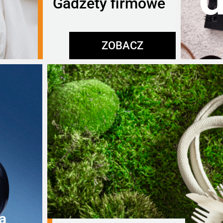
Gadżety firmowe
ZOBACZ
a