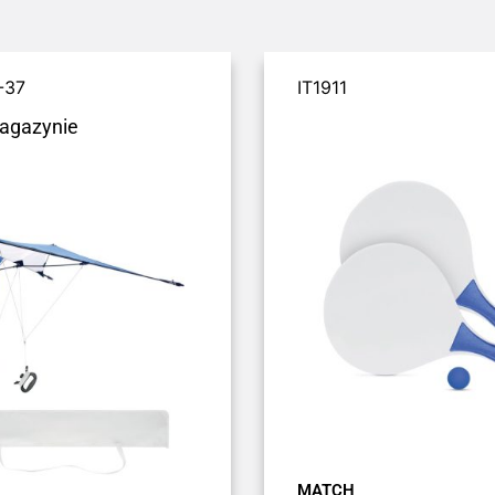
-37
IT1911
agazynie
MATCH