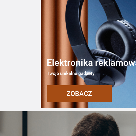
Elektronika reklamow
Twoje unikalne gadżety
ZOBACZ