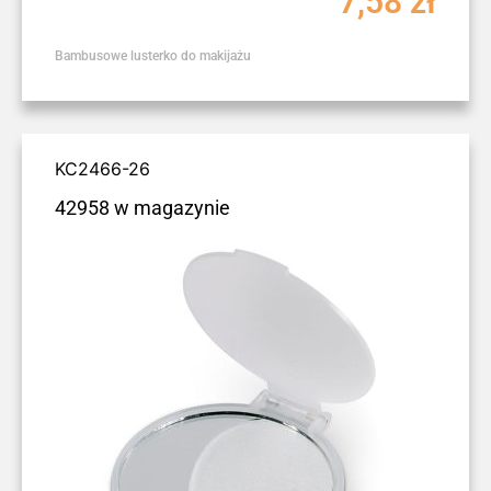
7,58
zł
Bambusowe lusterko do makijażu
KC2466-26
42958 w magazynie