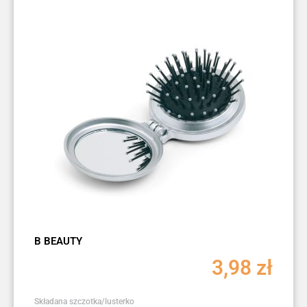
B BEAUTY
3,98
zł
Składana szczotka/lusterko