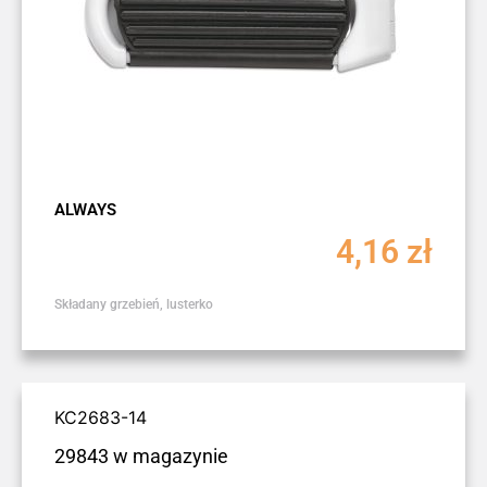
ALWAYS
4,16
zł
Składany grzebień, lusterko
KC2683-14
29843 w magazynie