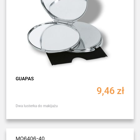
GUAPAS
9,46
zł
Dwa lusterka do makijażu
MO6406-40