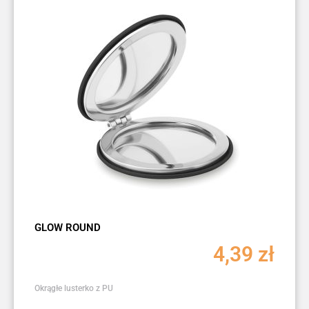
GLOW ROUND
4,39
zł
Okrągłe lusterko z PU