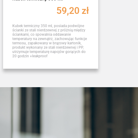
59,20
zł
Kubek termiczny 350 ml, posiada podwójne
ścianki ze stali nierdzewnej z próżnią między
ściankami, co spowalnia oddawanie
temperatury na zewnątrz, zachowując funkcje
termosu, zapakowany w brązowy kartonik,
produkt wykonany ze stali nierdzewnej i PP,
utrzymuje temperaturę napojów gorących do
20 godzin +leakproof