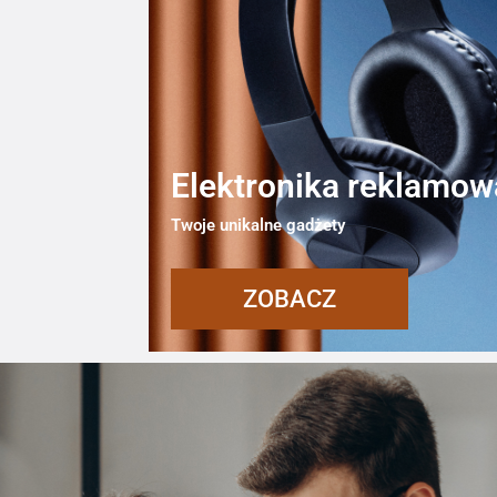
Elektronika reklamow
Twoje unikalne gadżety
ZOBACZ