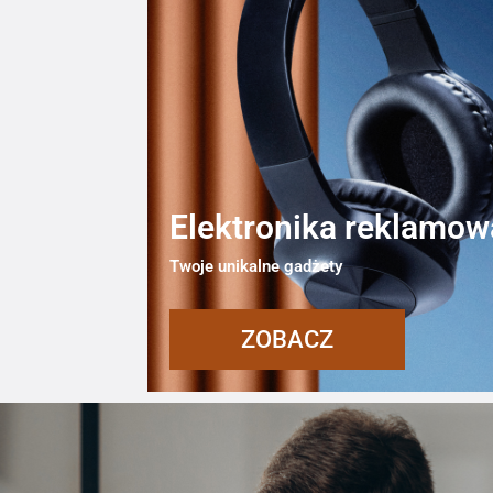
Elektronika reklamow
Twoje unikalne gadżety
ZOBACZ