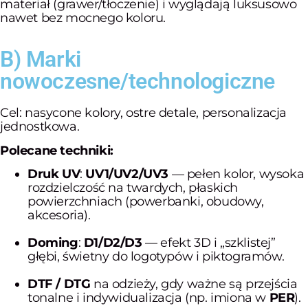
materiał (grawer/tłoczenie) i wyglądają luksusowo
nawet bez mocnego koloru.
B) Marki
nowoczesne/technologiczne
Cel: nasycone kolory, ostre detale, personalizacja
jednostkowa.
Polecane techniki:
Druk UV
:
UV1/UV2/UV3
— pełen kolor, wysoka
rozdzielczość na twardych, płaskich
powierzchniach (powerbanki, obudowy,
akcesoria).
Doming
:
D1/D2/D3
— efekt 3D i „szklistej”
głębi, świetny do logotypów i piktogramów.
DTF / DTG
na odzieży, gdy ważne są przejścia
tonalne i indywidualizacja (np. imiona w
PER
).