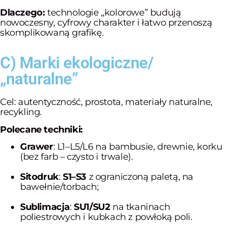
Dlaczego:
technologie „kolorowe” budują
nowoczesny, cyfrowy charakter i łatwo przenoszą
skomplikowaną grafikę.
C) Marki ekologiczne/
„naturalne”
Cel: autentyczność, prostota, materiały naturalne,
recykling.
Polecane techniki:
Grawer
: L1–L5/L6 na bambusie, drewnie, korku
(bez farb – czysto i trwale).
Sitodruk
:
S1–S3
z ograniczoną paletą, na
bawełnie/torbach;
Sublimacja
:
SU1/SU2
na tkaninach
poliestrowych i kubkach z powłoką poli.