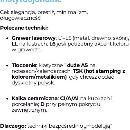
Cel: elegancja, prestiż, minimalizm,
długowieczność.
Polecane techniki:
Grawer laserowy
: L1–L5 (metal, drewno, skóra),
LL
na lustrach;
L6
jeśli potrzebny akcent koloru
w grawerze.
Tłoczenie
: klasyczne i
duże A5
na
notesach/kalendarzach;
TSK (hot stamping z
kolorem/metalikiem)
, gdy chcesz dodać
dyskretny połysk.
Kalka ceramiczna
:
C1/A/A1
na kubkach i
porcelanie;
D
przy pełnym pokryciu
zewnętrznym.
Dlaczego:
techniki bezpośrednio „modelują”