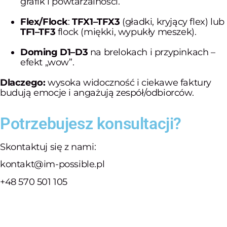
grafik i powtarzalności.
Flex/Flock
:
TFX1–TFX3
(gładki, kryjący flex) lub
TF1–TF3
flock (miękki, wypukły meszek).
Doming D1–D3
na brelokach i przypinkach –
efekt „wow”.
Dlaczego:
wysoka widoczność i ciekawe faktury
budują emocje i angażują zespół/odbiorców.
Potrzebujesz konsultacji?
Skontaktuj się z nami:
kontakt@im-possible.pl
+48 570 501 105