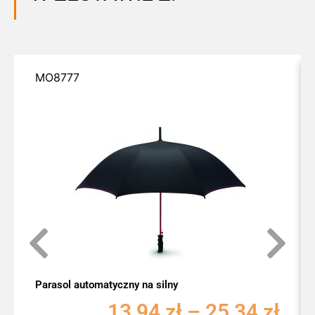
MO8777
Parasol automatyczny na silny
13,94
zł
–
25,34
zł