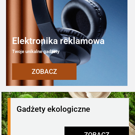
Elektronika reklamowa
Twoje unikalne gadżety
ZOBACZ
Gadżety ekologiczne
ZOBACZ