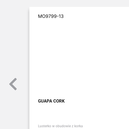
MO9799-13
GUAPA CORK
Lusterko w obudowie z korka