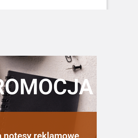
ROMOCJA
a notesy reklamowe