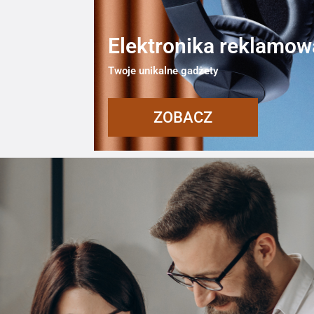
Elektronika reklamow
Twoje unikalne gadżety
ZOBACZ