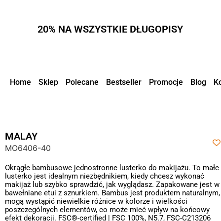
20% NA WSZYSTKIE DŁUGOPISY
Home
Sklep
Polecane
Bestseller
Promocje
Blog
K
MALAY
MO6406-40
Okrągłe bambusowe jednostronne lusterko do makijażu. To małe
lusterko jest idealnym niezbędnikiem, kiedy chcesz wykonać
makijaż lub szybko sprawdzić, jak wyglądasz. Zapakowane jest w
bawełniane etui z sznurkiem. Bambus jest produktem naturalnym,
mogą wystąpić niewielkie różnice w kolorze i wielkości
poszczególnych elementów, co może mieć wpływ na końcowy
efekt dekoracji. FSC®-certified | FSC 100%, N5.7, FSC-C213206