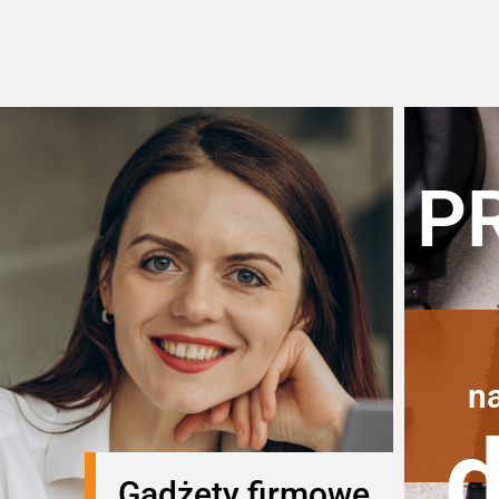
P
n
Gadżety firmowe