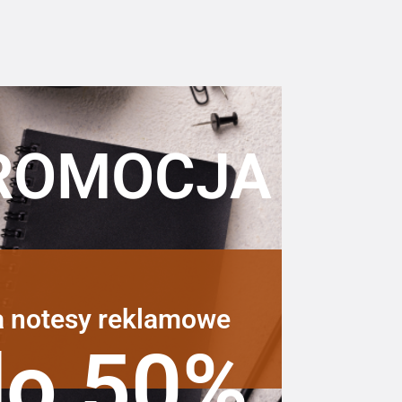
ROMOCJA
a notesy reklamowe
do 50%