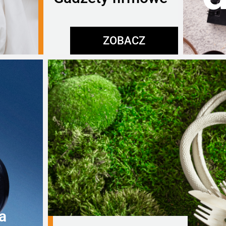
ZOBACZ
a