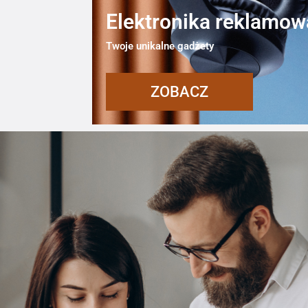
Elektronika reklamow
Twoje unikalne gadżety
ZOBACZ