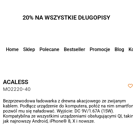
20% NA WSZYSTKIE DŁUGOPISY
Home
Sklep
Polecane
Bestseller
Promocje
Blog
K
ACALESS
MO2220-40
Bezprzewodowa ładowarka z drewna akacjowego ze zwijanym
kablem. Podłącz urządzenie do komputera, połóż na nim smartfon
pozwól mu się naładować. Wyjście: DC 9V/1.67A (15W).
Kompatybilna ze wszystkimi urządzeniami obsługującymi QI, taki
jak najnowszy Android, iPhone® 8, X i nowsze.