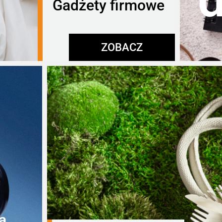
Gadżety firmowe
ZOBACZ
a