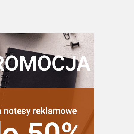
ROMOCJA
a notesy reklamowe
do 50%