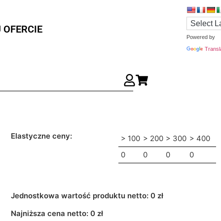
 OFERCIE
Powered by
Transl
Elastyczne ceny:
> 100
> 200
> 300
> 400
0
0
0
0
Jednostkowa wartość produktu netto:
0 zł
Najniższa cena netto:
0
zł