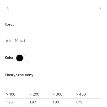
Ilość:
Kolor
Elastyczne ceny:
> 100
> 200
> 300
> 400
1.93
1.87
1.83
1.79