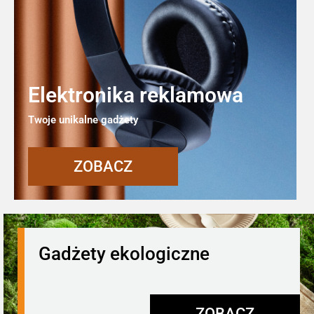
Elektronika reklamowa
Twoje unikalne gadżety
ZOBACZ
Gadżety ekologiczne
ZOBACZ