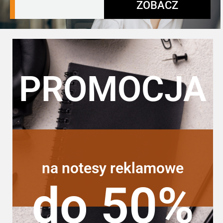
ZOBACZ
PROMOCJA
na notesy reklamowe
do 50%