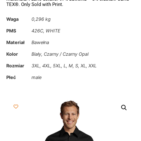
TEX®. Only Sold with Print.
Waga
0,296 kg
PMS
426C, WHITE
Materiał
Bawełna
Kolor
Biały, Czarny / Czarny Opal
Rozmiar
3XL, 4XL, 5XL, L, M, S, XL, XXL
Płeć
male