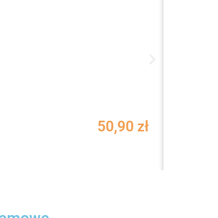
TIKSI
50,90
zł
Termos 700ml
klamowe