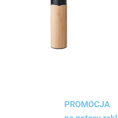
PROMOCJA
na notesy re