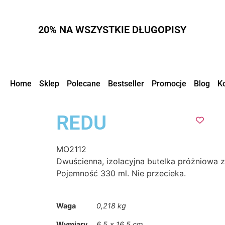
20% NA WSZYSTKIE DŁUGOPISY
Home
Sklep
Polecane
Bestseller
Promocje
Blog
K
REDU
MO2112
Dwuścienna, izolacyjna butelka próżniowa ze
Pojemność 330 ml. Nie przecieka.
Waga
0,218 kg
Wymiary
6,5 × 16,5 cm