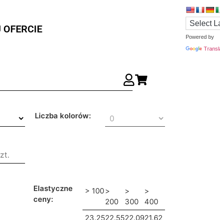
 OFERCIE
Powered by
Transl
Liczba kolorów:
Elastyczne
> 100
>
>
>
ceny:
200
300
400
23.25
22.55
22.09
21.62