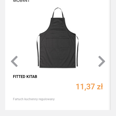
MO8441
FITTED KITAB
11,37
zł
Fartuch kuchenny regulowany