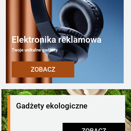
Elektronika reklamowa
Twoje unikalne gadżety
ZOBACZ
Gadżety ekologiczne
ZOBACZ