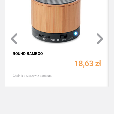
ROUND BAMBOO
18,63
zł
Głośnik bezprzew z bambusa