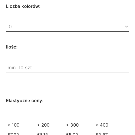
Liczba kolorów:
Ilość:
Elastyczne ceny:
> 100
> 200
> 300
> 400
57.92
56.18
55.02
53.87