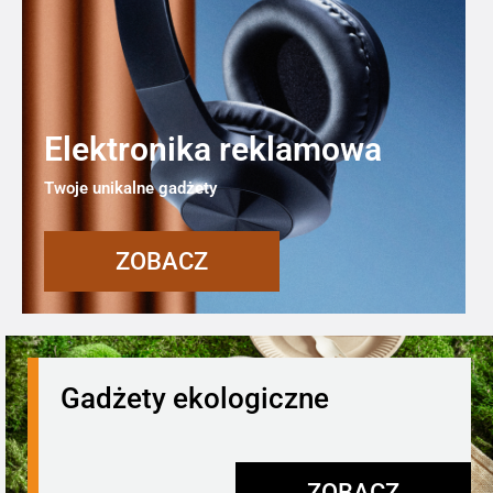
Elektronika reklamowa
Twoje unikalne gadżety
ZOBACZ
Gadżety ekologiczne
ZOBACZ