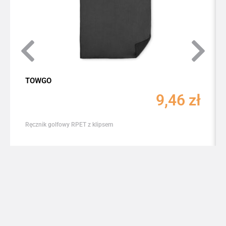
TOWGO
9,46
zł
Ręcznik golfowy RPET z klipsem