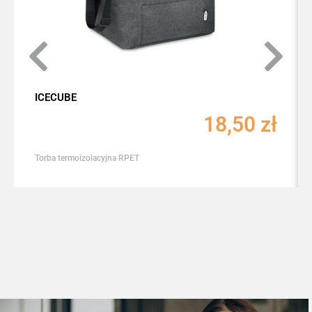
ICECUBE
18,50
zł
Torba termoizolacyjna RPET