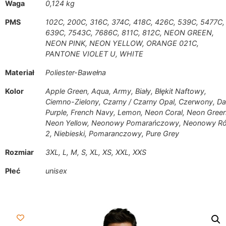
Waga
0,124 kg
PMS
102C, 200C, 316C, 374C, 418C, 426C, 539C, 5477C,
639C, 7543C, 7686C, 811C, 812C, NEON GREEN,
NEON PINK, NEON YELLOW, ORANGE 021C,
PANTONE VIOLET U, WHITE
Materiał
Poliester-Bawełna
Kolor
Apple Green, Aqua, Army, Biały, Błękit Naftowy,
Ciemno-Zielony, Czarny / Czarny Opal, Czerwony, Da
Purple, French Navy, Lemon, Neon Coral, Neon Green
Neon Yellow, Neonowy Pomarańczowy, Neonowy R
2, Niebieski, Pomaranczowy, Pure Grey
Rozmiar
3XL, L, M, S, XL, XS, XXL, XXS
Płeć
unisex