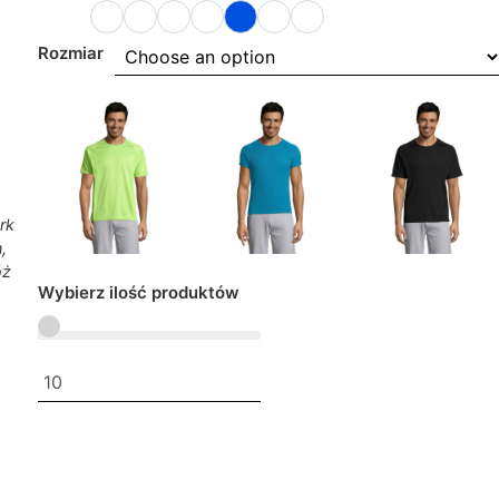
Rozmiar
rk
,
óż
Wybierz ilość produktów