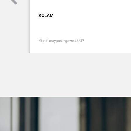
KOLAM
Klapki antypoślizgowe 46/47