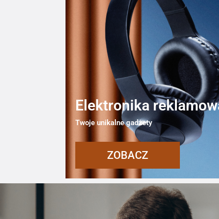
Elektronika reklamow
Twoje unikalne gadżety
ZOBACZ