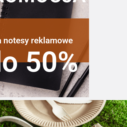
a notesy reklamowe
do 50%