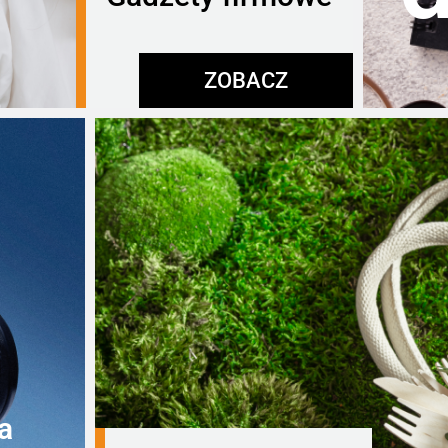
ZOBACZ
a