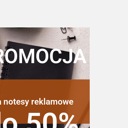
ROMOCJA
a notesy reklamowe
do 50%