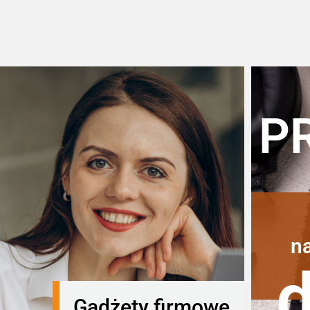
P
n
Gadżety firmowe