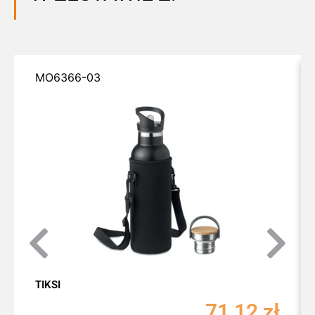
MO6366-03
TIKSI
71,12
zł