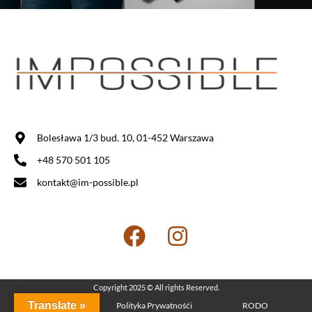
Bolesława 1/3 bud. 10, 01-452 Warszawa
+48 570 501 105
kontakt@im-possible.pl
Copyright 2025 © All rights Reserved.
Translate »
Regulamin
Polityka Prywatnośći
RODO