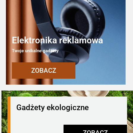
Elektronika reklamowa
Twoje unikalne gadżety
ZOBACZ
Gadżety ekologiczne
ZOBACZ