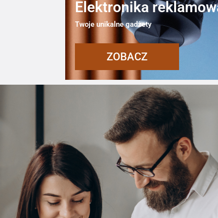
Elektronika reklamow
Twoje unikalne gadżety
ZOBACZ