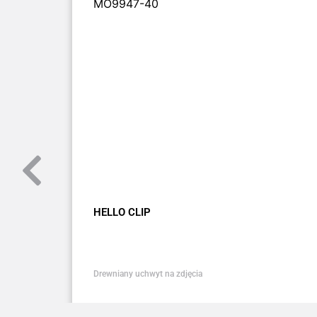
MO9947-40
HELLO CLIP
Drewniany uchwyt na zdjęcia