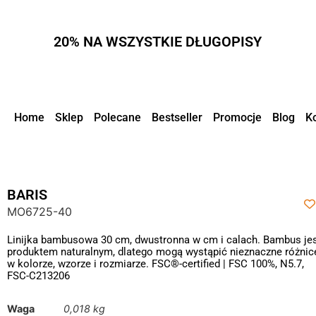
20% NA WSZYSTKIE DŁUGOPISY
Home
Sklep
Polecane
Bestseller
Promocje
Blog
K
BARIS
MO6725-40
Linijka bambusowa 30 cm, dwustronna w cm i calach. Bambus je
produktem naturalnym, dlatego mogą wystąpić nieznaczne różnic
w kolorze, wzorze i rozmiarze. FSC®-certified | FSC 100%, N5.7,
FSC-C213206
Waga
0,018 kg