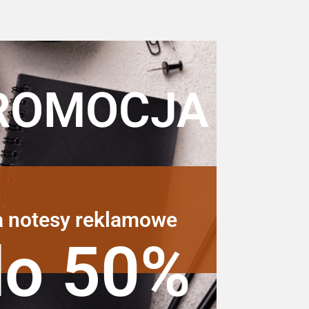
ROMOCJA
a notesy reklamowe
do 50%