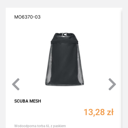
MO6370-03
SCUBA MESH
13,28
zł
Wodoodporna torba 6L z paskiem