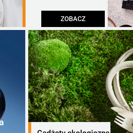
ZOBACZ
a