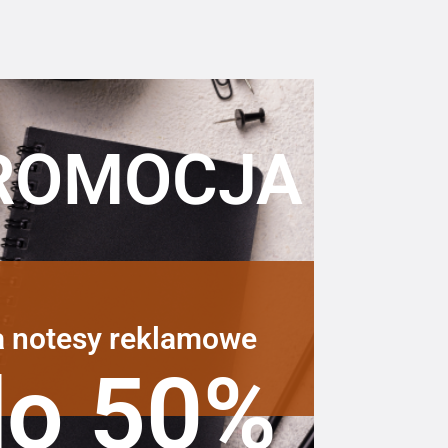
ROMOCJA
a notesy reklamowe
do 50%