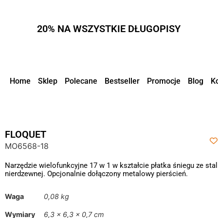
20% NA WSZYSTKIE DŁUGOPISY
Home
Sklep
Polecane
Bestseller
Promocje
Blog
K
FLOQUET
MO6568-18
Narzędzie wielofunkcyjne 17 w 1 w kształcie płatka śniegu ze stal
nierdzewnej. Opcjonalnie dołączony metalowy pierścień.
Waga
0,08 kg
Wymiary
6,3 × 6,3 × 0,7 cm