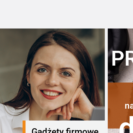
P
n
Gadżety firmowe