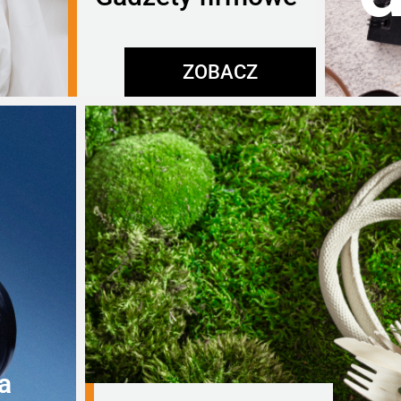
ZOBACZ
a