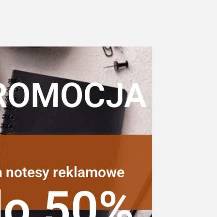
ROMOCJA
a notesy reklamowe
do 50%