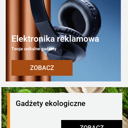
Elektronika reklamowa
Twoje unikalne gadżety
ZOBACZ
Gadżety ekologiczne
ZOBACZ