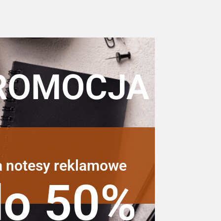
ROMOCJA
a notesy reklamowe
do 50%