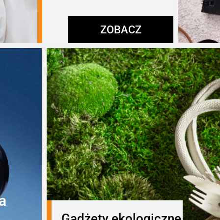
ZOBACZ
a
Gadżety ekologiczne