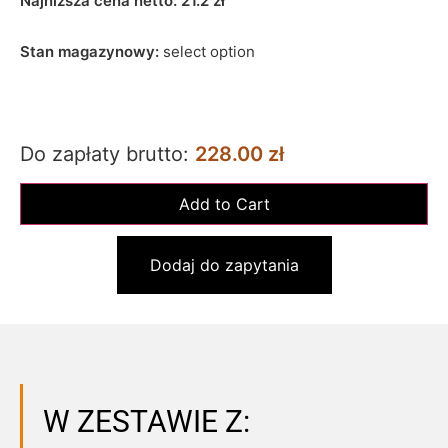
Najniższa cena netto:
21.2
zł
Stan magazynowy:
select option
Do zapłaty brutto:
228.00 zł
Dodaj do zapytania
W ZESTAWIE Z: