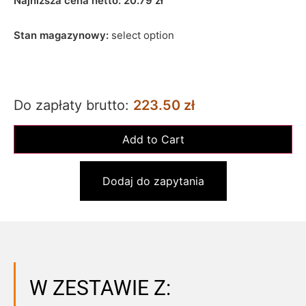
Najniższa cena netto:
20.79
zł
Stan magazynowy:
select option
Do zapłaty brutto:
223.50 zł
Dodaj do zapytania
W ZESTAWIE Z: