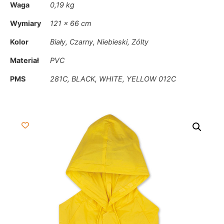
Waga
0,19 kg
Wymiary
121 × 66 cm
Kolor
Biały, Czarny, Niebieski, Zólty
Materiał
PVC
PMS
281C, BLACK, WHITE, YELLOW 012C