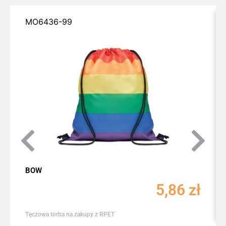
MO6436-99
BOW
5,86
zł
Tęczowa torba na zakupy z RPET