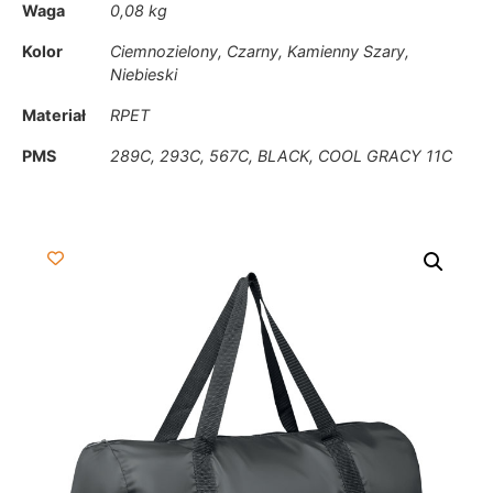
Waga
0,08 kg
Kolor
Ciemnozielony, Czarny, Kamienny Szary,
Niebieski
Materiał
RPET
PMS
289C, 293C, 567C, BLACK, COOL GRACY 11C