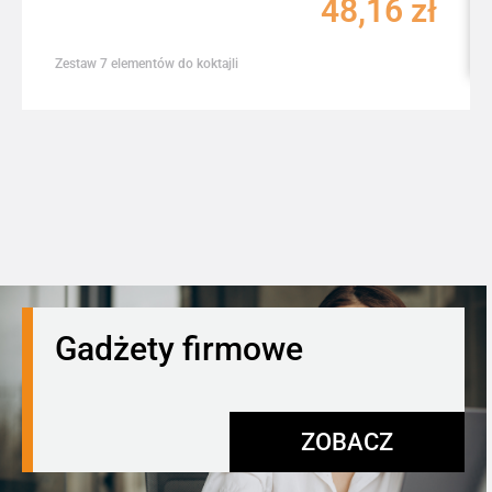
48,16
zł
Zestaw 7 elementów do koktajli
Gadżety firmowe
ZOBACZ