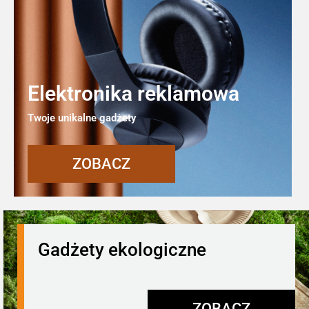
Elektronika reklamowa
Twoje unikalne gadżety
ZOBACZ
Gadżety ekologiczne
ZOBACZ