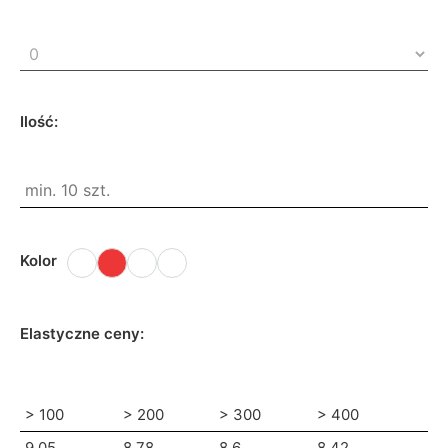
Ilość:
Kolor
Elastyczne ceny:
> 100
> 200
> 300
> 400
9.05
8.78
8.6
8.42