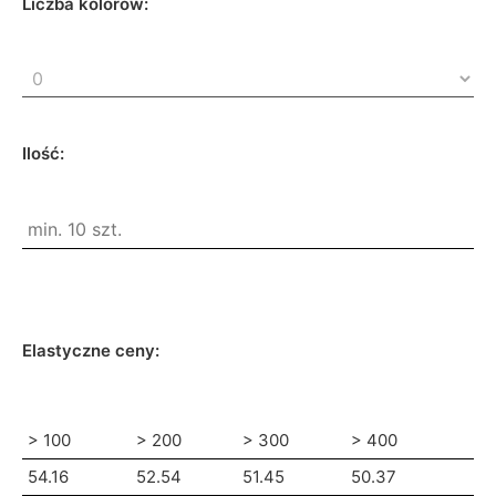
Liczba kolorów:
Ilość:
Elastyczne ceny:
> 100
> 200
> 300
> 400
54.16
52.54
51.45
50.37