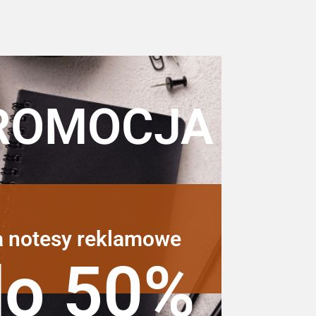
ROMOCJA
a notesy reklamowe
do 50%