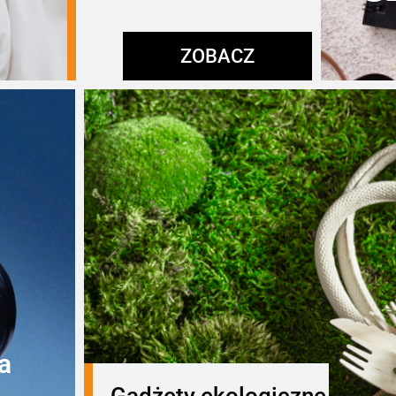
ZOBACZ
a