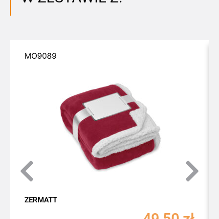
MO9089
ZERMATT
49,50
zł