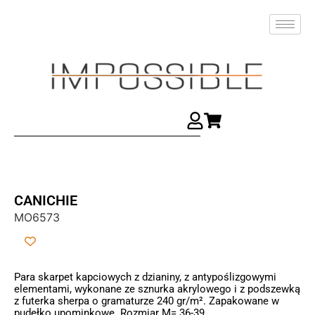
CANICHIE
MO6573
Para skarpet kapciowych z dzianiny, z antypoślizgowymi
elementami, wykonane ze sznurka akrylowego i z podszewką
z futerka sherpa o gramaturze 240 gr/m². Zapakowane w
pudełko upominkowe. Rozmiar M= 36-39.