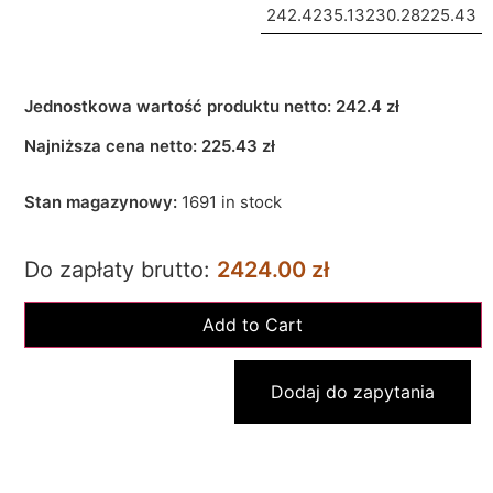
242.4
235.13
230.28
225.43
Jednostkowa wartość produktu netto:
242.4 zł
Najniższa cena netto:
225.43
zł
Stan magazynowy:
1691 in stock
Do zapłaty brutto:
2424.00 zł
Dodaj do zapytania