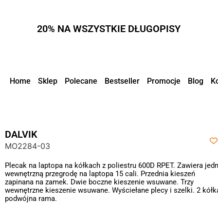
20% NA WSZYSTKIE DŁUGOPISY
Home
Sklep
Polecane
Bestseller
Promocje
Blog
K
DALVIK
MO2284-03
Plecak na laptopa na kółkach z poliestru 600D RPET. Zawiera jed
wewnętrzną przegrodę na laptopa 15 cali. Przednia kieszeń
zapinana na zamek. Dwie boczne kieszenie wsuwane. Trzy
wewnętrzne kieszenie wsuwane. Wyściełane plecy i szelki. 2 kółka
podwójna rama.