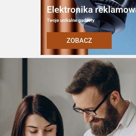
Elektronika reklamow
Twoje unikalne gadżety
ZOBACZ